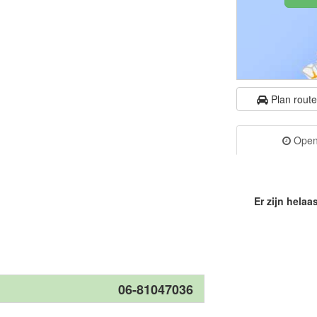
Plan rout
Openi
Er zijn helaa
06-81047036