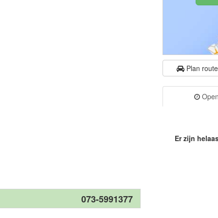
Plan rout
Openi
Er zijn helaa
073-5991377