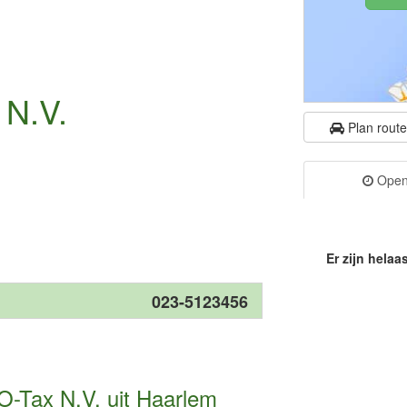
 N.V.
Plan rout
Openi
Er zijn helaa
023-5123456
 O-Tax N.V. uit Haarlem