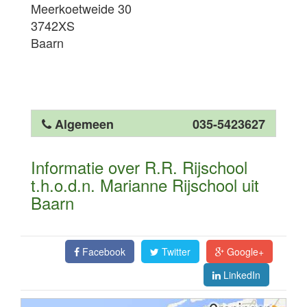
Meerkoetweide 30
3742XS
Baarn
Algemeen
035-5423627
Informatie over R.R. Rijschool
t.h.o.d.n. Marianne Rijschool uit
Baarn
Facebook
Twitter
Google+
LinkedIn