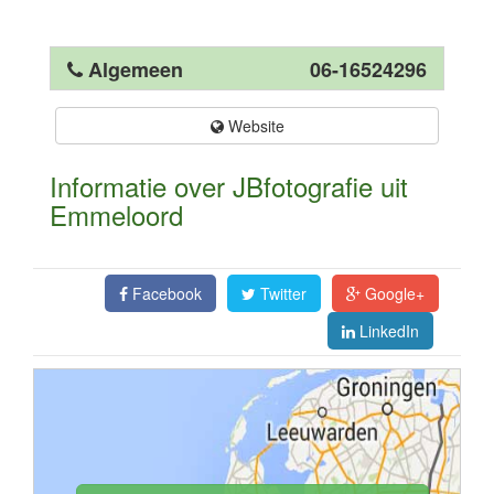
Algemeen
06-16524296
Website
Informatie over JBfotografie uit
Emmeloord
Facebook
Twitter
Google+
LinkedIn