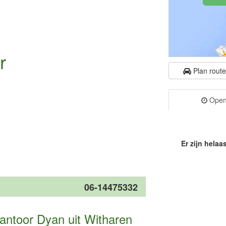
r
Plan rout
Openi
Er zijn helaa
06-14475332
kantoor Dyan uit Witharen